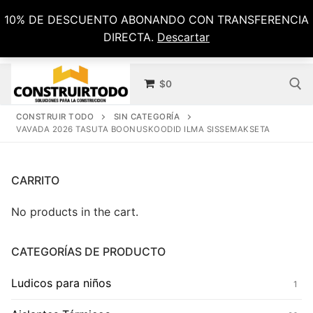
Ir
10% DE DESCUENTO ABONANDO CON TRANSFERENCIA
al
DIRECTA.
Descartar
contenido
$
0
CONSTRUIR TODO
SIN CATEGORÍA
VAVADA 2026 TASUTA BOONUSKOODID ILMA SISSEMAKSETA
Buscar por:
CARRITO
No products in the cart.
CATEGORÍAS DE PRODUCTO
Ludicos para niños
1