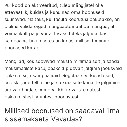
Kui kood on aktiveeritud, tuleb mängijatel olla
ettevaatlik, kuidas ja kuhu nad oma boonuseid
suunavad. Näiteks, kui tasuta keerutusi pakutakse, on
oluline valida õiged mänguautomaatide mängud, et
võimalikult palju võita. Lisaks tuleks jälgida, kas
kampaania tingimustes on kirjas, milliseid mänge
boonused katab.
Mängijad, kes soovivad maksta minimaalselt ja saada
maksimaalset kasu, peaksid pidevalt jälgima jooksvaid
pakkumisi ja kampaaniaid. Regulaarsed külastused,
uudiskirjade tellimine ja sotsiaalsete kanalite jälgimine
aitavad hoida silma peal kõige värskematest
pakkumistest ja uutest boonustest.
Millised boonused on saadaval ilma
sissemakseta Vavadas?