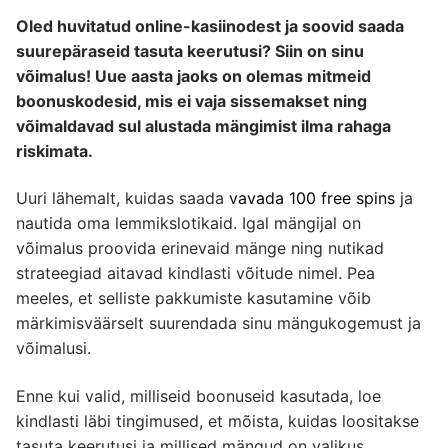
Oled huvitatud online-kasiinodest ja soovid saada
suurepäraseid tasuta keerutusi? Siin on sinu
võimalus! Uue aasta jaoks on olemas mitmeid
boonuskodesid, mis ei vaja sissemakset ning
võimaldavad sul alustada mängimist ilma rahaga
riskimata.
Uuri lähemalt, kuidas saada
vavada 100 free spins
ja
nautida oma lemmikslotikaid. Igal mängijal on
võimalus proovida erinevaid mänge ning nutikad
strateegiad aitavad kindlasti võitude nimel. Pea
meeles, et selliste pakkumiste kasutamine võib
märkimisväärselt suurendada sinu mängukogemust ja
võimalusi.
Enne kui valid, milliseid boonuseid kasutada, loe
kindlasti läbi tingimused, et mõista, kuidas loositakse
tasuta keerutusi ja millised mängud on valikus.