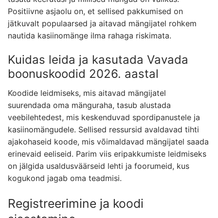
Positiivne asjaolu on, et sellised pakkumised on
jätkuvalt populaarsed ja aitavad mängijatel rohkem
nautida kasiinomänge ilma rahaga riskimata.
Kuidas leida ja kasutada Vavada
boonuskoodid 2026. aastal
Koodide leidmiseks, mis aitavad mängijatel
suurendada oma mänguraha, tasub alustada
veebilehtedest, mis keskenduvad spordipanustele ja
kasiinomängudele. Sellised ressursid avaldavad tihti
ajakohaseid koode, mis võimaldavad mängijatel saada
erinevaid eeliseid. Parim viis eripakkumiste leidmiseks
on jälgida usaldusväärseid lehti ja foorumeid, kus
kogukond jagab oma teadmisi.
Registreerimine ja koodi