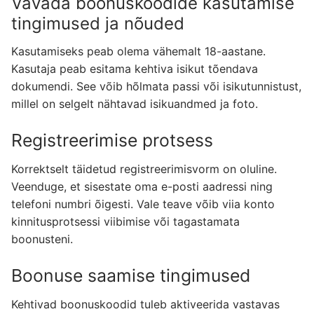
Vavada boonuskoodide kasutamise
tingimused ja nõuded
Kasutamiseks peab olema vähemalt 18-aastane.
Kasutaja peab esitama kehtiva isikut tõendava
dokumendi. See võib hõlmata passi või isikutunnistust,
millel on selgelt nähtavad isikuandmed ja foto.
Registreerimise protsess
Korrektselt täidetud registreerimisvorm on oluline.
Veenduge, et sisestate oma e-posti aadressi ning
telefoni numbri õigesti. Vale teave võib viia konto
kinnitusprotsessi viibimise või tagastamata
boonusteni.
Boonuse saamise tingimused
Kehtivad boonuskoodid tuleb aktiveerida vastavas