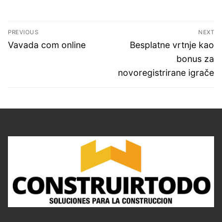
Navegación
PREVIOUS
NEXT
de
Previous
Next
Vavada com online
Besplatne vrtnje kao
entradas
post:
post:
bonus za
novoregistrirane igrače