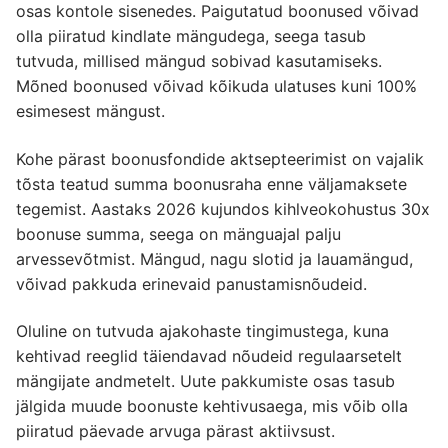
osas kontole sisenedes. Paigutatud boonused võivad
olla piiratud kindlate mängudega, seega tasub
tutvuda, millised mängud sobivad kasutamiseks.
Mõned boonused võivad kõikuda ulatuses kuni 100%
esimesest mängust.
Kohe pärast boonusfondide aktsepteerimist on vajalik
tõsta teatud summa boonusraha enne väljamaksete
tegemist. Aastaks 2026 kujundos kihlveokohustus 30x
boonuse summa, seega on mänguajal palju
arvessevõtmist. Mängud, nagu slotid ja lauamängud,
võivad pakkuda erinevaid panustamisnõudeid.
Oluline on tutvuda ajakohaste tingimustega, kuna
kehtivad reeglid täiendavad nõudeid regulaarsetelt
mängijate andmetelt. Uute pakkumiste osas tasub
jälgida muude boonuste kehtivusaega, mis võib olla
piiratud päevade arvuga pärast aktiivsust.