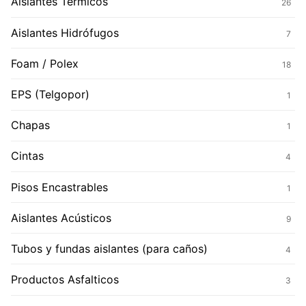
Aislantes Térmicos
26
Aislantes Hidrófugos
7
Foam / Polex
18
EPS (Telgopor)
1
Chapas
1
Cintas
4
Pisos Encastrables
1
Aislantes Acústicos
9
Tubos y fundas aislantes (para caños)
4
Productos Asfalticos
3