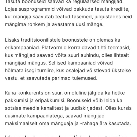
Tasuta boonuseid saavad ka regulaarsed mängijad.
Lojaalsusprogrammid võivad pakkuda tasuta krediite,
kui mängija saavutab teatud tasemed, julgustades neid
mängima rohkem ja avastama uusi mänge.
Lisaks traditsioonilistele boonustele on olemas ka
erikampaaniad. Platvormid korraldavad tihti teemasid,
kus mängijad saavad võita suuri auhindu, olles lihtsalt
mängijad mängus. Sellised kampaaniad võivad
hõlmata isegi turniire, kus osalejad võistlevad üksteise
vastu, et saavutada parimad tulemused.
Kuna konkurents on suur, on oluline jälgida ka hetke
pakkumisi ja eripakkumisi. Boonuseid võib leida ka
sotsiaalmeedia kanalitest ja uudiskirjadest. Olles kursis
uusimate kampaaniatega, saavad mängijad
maksimaalselt oma mänguaja ja -rahaga ära kasutada.