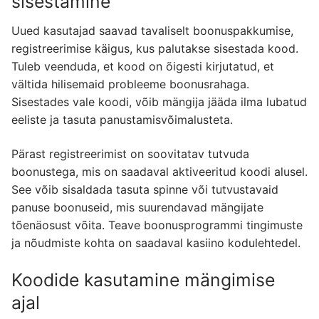
sisestamine
Uued kasutajad saavad tavaliselt boonuspakkumise,
registreerimise käigus, kus palutakse sisestada kood.
Tuleb veenduda, et kood on õigesti kirjutatud, et
vältida hilisemaid probleeme boonusrahaga.
Sisestades vale koodi, võib mängija jääda ilma lubatud
eeliste ja tasuta panustamisvõimalusteta.
Pärast registreerimist on soovitatav tutvuda
boonustega, mis on saadaval aktiveeritud koodi alusel.
See võib sisaldada tasuta spinne või tutvustavaid
panuse boonuseid, mis suurendavad mängijate
tõenäosust võita. Teave boonusprogrammi tingimuste
ja nõudmiste kohta on saadaval kasiino kodulehtedel.
Koodide kasutamine mängimise
ajal