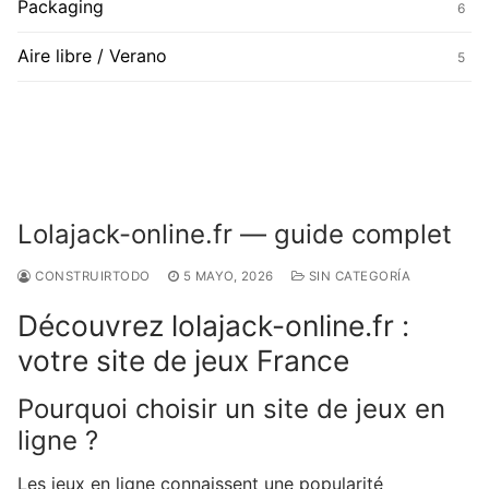
Packaging
6
Aire libre / Verano
5
Lolajack-online.fr — guide complet
CONSTRUIRTODO
5 MAYO, 2026
SIN CATEGORÍA
Découvrez lolajack-online.fr :
votre site de jeux France
Pourquoi choisir un site de jeux en
ligne ?
Les jeux en ligne connaissent une popularité