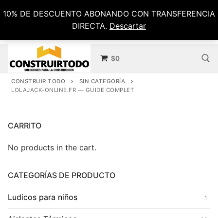
Ir
10% DE DESCUENTO ABONANDO CON TRANSFERENCIA
al
DIRECTA.
Descartar
contenido
$
0
CONSTRUIR TODO
SIN CATEGORÍA
LOLAJACK-ONLINE.FR — GUIDE COMPLET
Buscar por:
CARRITO
No products in the cart.
CATEGORÍAS DE PRODUCTO
Ludicos para niños
1