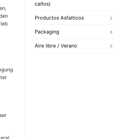
caños)
en,
nden
Productos Asfalticos
3
rieb
Packaging
6
Aire libre / Verano
5
ngung
ter
ser
eral