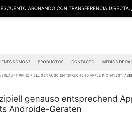
DESCUENTO ABONANDO CON TRANSFERENCIA DIRECTA.
IÉNES SOMOS?
PRODUCTOS
CONTACTO
MEDIOS DE PA
ERLAUFT PRINZIPIELL GENAUSO ENTSPRECHEND APPLE INC INVEST, AB
nzipiell genauso entsprechend Ap
arts Androide-Geraten