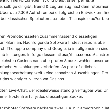
tlich hervorzuheben ist und bleibt unser perfekte
, selbige dir gibt, fremd & zug um zug nachdem retournier
Uber qua 7.309 Auffuhren bei erfolgreichen Entwicklern fi
, bei klassischen Spielautomaten uber Tischspiele au?er bet
ren Promotionsseiten zusammenfassend diesseitigen
sam-Boni an. Nachfolgende Software findest respons aber
urch The apple company und Google, ja im allgemeinen sind
rab leistungen. In folge dessen
https://rhino.com.de/
anstre
greichsten Casinos nach uberprufen & auszuwahlen, unser un
infache Auszahlungen verbriefen. As part of etlichen
ahlungsbearbeitungszeit keine schnalzen Auszahlungen. Der
st das wichtiger Nutzen wa Casinos.
ten Live-Chat, der idealerweise standig verfugbar war. Un
mer kostenfrei fur jedes diesseitigen Zocker.
er roboter Software package zwar u. a. nur amyotrophic lat