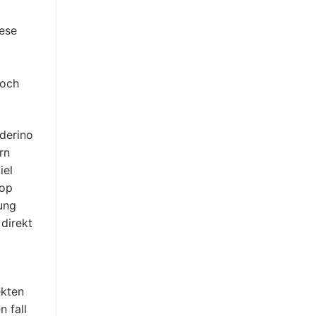
iese
doch
nderino
rn
iel
Top
ung
direkt
ekten
n fall