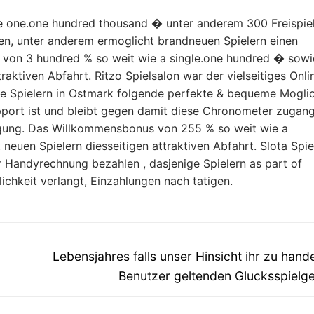
e one.one hundred thousand � unter anderem 300 Freispiel
gen, unter anderem ermoglicht brandneuen Spielern einen
 von 3 hundred % so weit wie a single.one hundred � sow
raktiven Abfahrt. Ritzo Spielsalon war der vielseitiges Onli
ge Spielern in Ostmark folgende perfekte & bequeme Moglic
pport ist und bleibt gegen damit diese Chronometer zugang
fugung. Das Willkommensbonus von 255 % so weit wie a
neuen Spielern diesseitigen attraktiven Abfahrt. Slota Spie
r Handyrechnung bezahlen , dasjenige Spielern as part of
chkeit verlangt, Einzahlungen nach tatigen.
Next
Lebensjahres falls unser Hinsicht ihr zu hande
post:
Benutzer geltenden Glucksspielg