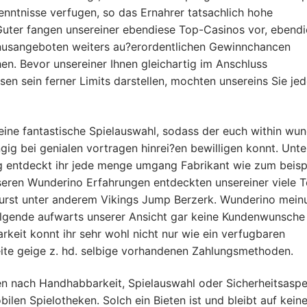
kenntnisse verfugen, so das Ernahrer tatsachlich hohe
Guter fangen unsereiner ebendiese Top-Casinos vor, ebend
onusangeboten weiters au?erordentlichen Gewinnchancen
n. Bevor unsereiner Ihnen gleichartig im Anschluss
n sein ferner Limits darstellen, mochten unsereins Sie je
 eine fantastische Spielauswahl, sodass der euch within wu
ig bei genialen vortragen hinrei?en bewilligen konnt. Unte
ig entdeckt ihr jede menge umgang Fabrikant wie zum beisp
seren Wunderino Erfahrungen entdeckten unsereiner viele 
burst unter anderem Vikings Jump Berzerk. Wunderino mein
folgende aufwarts unserer Ansicht gar keine Kundenwunsche 
rkeit konnt ihr sehr wohl nicht nur wie ein verfugbaren
eite geige z. hd. selbige vorhandenen Zahlungsmethoden.
en nach Handhabbarkeit, Spielauswahl oder Sicherheitsasp
len Spielotheken. Solch ein Bieten ist und bleibt auf keine