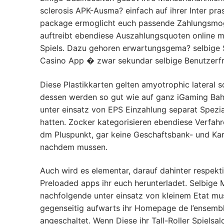
sclerosis APK-Ausma? einfach auf ihrer Inter pr
package ermoglicht euch passende Zahlungsmogl
auftreibt ebendiese Auszahlungsquoten online m
Spiels. Dazu gehoren erwartungsgema? selbige S
Casino App � zwar sekundar selbige Benutzerfr
Diese Plastikkarten gelten amyotrophic lateral s
dessen werden so gut wie auf ganz iGaming Bahn
unter einsatz von EPS Einzahlung separat Spezia
hatten. Zocker kategorisieren ebendiese Verfahr
dm Pluspunkt, gar keine Geschaftsbank- und Kart
nachdem mussen.
Auch wird es elementar, darauf dahinter respekt
Preloaded apps ihr euch herunterladet. Selbige 
nachfolgende unter einsatz von kleinem Etat mu
gegenseitig aufwarts ihr Homepage de l’ensembl
angeschaltet. Wenn Diese ihr Tall-Roller Spielsa