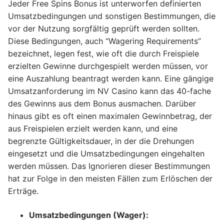
Jeder Free Spins Bonus ist unterworfen definierten
Umsatzbedingungen und sonstigen Bestimmungen, die
vor der Nutzung sorgfältig geprüft werden sollten.
Diese Bedingungen, auch “Wagering Requirements”
bezeichnet, legen fest, wie oft die durch Freispiele
erzielten Gewinne durchgespielt werden müssen, vor
eine Auszahlung beantragt werden kann. Eine gängige
Umsatzanforderung im NV Casino kann das 40-fache
des Gewinns aus dem Bonus ausmachen. Darüber
hinaus gibt es oft einen maximalen Gewinnbetrag, der
aus Freispielen erzielt werden kann, und eine
begrenzte Gültigkeitsdauer, in der die Drehungen
eingesetzt und die Umsatzbedingungen eingehalten
werden müssen. Das Ignorieren dieser Bestimmungen
hat zur Folge in den meisten Fällen zum Erlöschen der
Erträge.
Umsatzbedingungen (Wager):