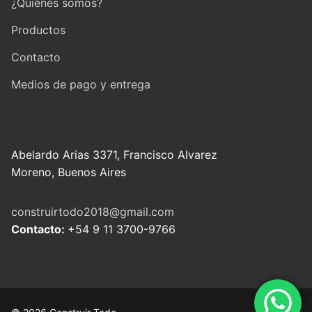
¿Quiénes somos?
Productos
Contacto
Medios de pago y entrega
Abelardo Arias 3371, Francisco Alvarez
Moreno, Buenos Aires
construirtodo2018@gmail.com
Contacto:
+54 9 11 3700-9766