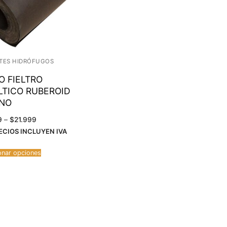
TES HIDRÓFUGOS
O FIELTRO
LTICO RUBEROID
ANO
Rango
9
–
$
21.999
de
ECIOS INCLUYEN IVA
precios:
desde
$11.999
hasta
onar opciones
$21.999