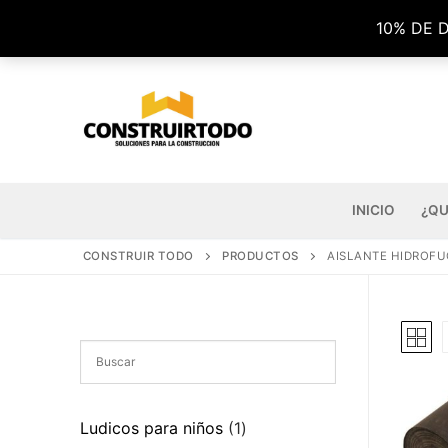
Ir
10% DE 
al
contenido
INICIO
¿QU
CONSTRUIR TODO
PRODUCTOS
AISLANTE HIDROF
1
Ludicos para niños
1