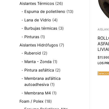
producto
26
Aislantes Térmicos
26
productos
13
Espuma de polietileno
13
productos
4
Lana de Vidrio
4
productos
3
Burbujas térmicas
3
AISLAN
productos
1
Pinturas
1
ROLL
producto
ASFA
7
Aislantes Hidrófugos
7
LIVI
productos
2
Ruberoid
2
$
11.99
productos
1
Manta - Zonda
1
LOS PR
producto
2
Pintura asfáltica
2
Selecci
productos
Membrana asfáltica
1
autoadhesiva
1
producto
1
Membrana M4
1
producto
18
Foam / Polex
18
productos