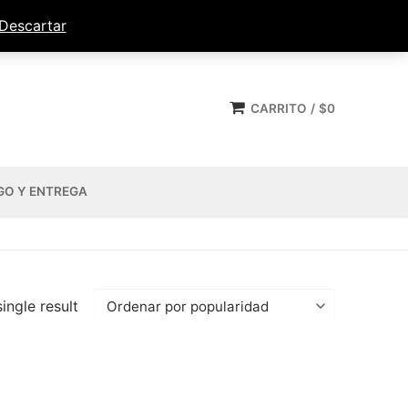
Descartar
CARRITO
/
$
0
GO Y ENTREGA
ingle result