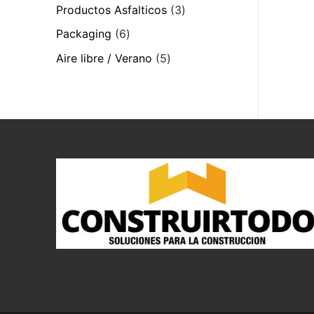
productos
3
Productos Asfalticos
3
productos
6
Packaging
6
productos
5
Aire libre / Verano
5
productos