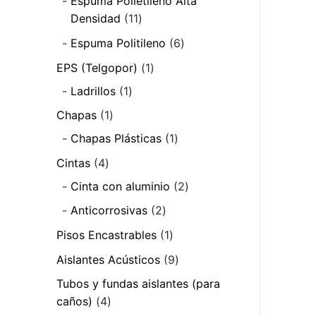
Espuma Polietileno Alta
11
Densidad
11
productos
6
Espuma Politileno
6
productos
1
EPS (Telgopor)
1
producto
1
Ladrillos
1
producto
1
Chapas
1
producto
1
Chapas Plásticas
1
producto
4
Cintas
4
productos
2
Cinta con aluminio
2
productos
2
Anticorrosivas
2
productos
1
Pisos Encastrables
1
producto
9
Aislantes Acústicos
9
productos
Tubos y fundas aislantes (para
4
caños)
4