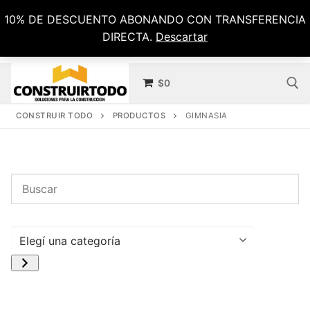
Ir
10% DE DESCUENTO ABONANDO CON TRANSFERENCIA
al
DIRECTA.
Descartar
contenido
$
0
CONSTRUIR TODO
PRODUCTOS
GIMNASIA
Buscar por:
Elegí
una
categoría