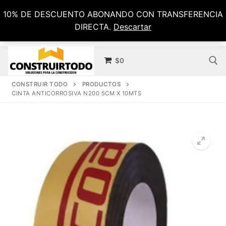
Ir
10% DE DESCUENTO ABONANDO CON TRANSFERENCIA
al
DIRECTA.
Descartar
contenido
$
0
CONSTRUIR TODO
PRODUCTOS
CINTA ANTICORROSIVA N200 5CM X 10MTS
Buscar por: