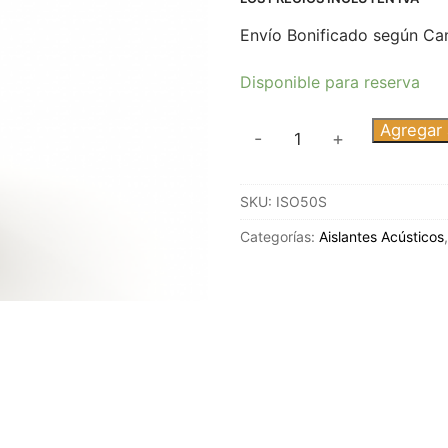
Envío Bonificado según Ca
Disponible para reserva
LANA
Agregar a
-
+
DE
VIDRIO
SKU:
ISO50S
50MM
FIELTRO
Categorías:
Aislantes Acústicos
LIVIANO
cantidad