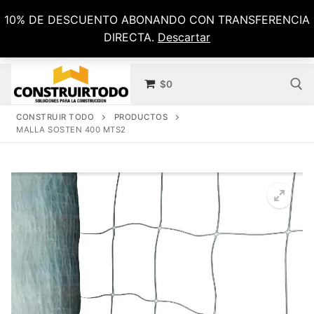
Ir
10% DE DESCUENTO ABONANDO CON TRANSFERENCIA
al
DIRECTA.
Descartar
contenido
$
0
CONSTRUIR TODO
PRODUCTOS
MALLA SOSTEN 400 MTS2
Buscar por: