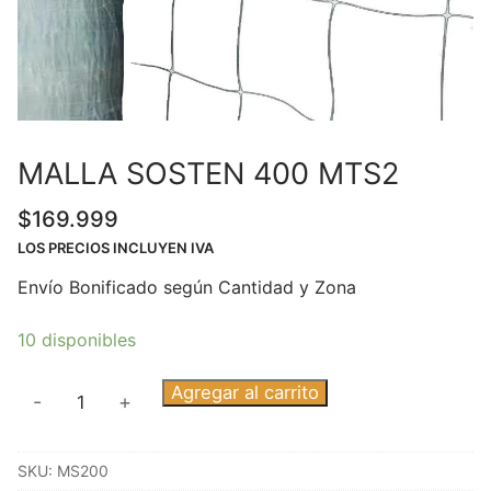
MALLA SOSTEN 400 MTS2
$
169.999
LOS PRECIOS INCLUYEN IVA
Envío Bonificado según Cantidad y Zona
10 disponibles
MALLA
Agregar al carrito
-
+
SOSTEN
400
SKU:
MS200
MTS2