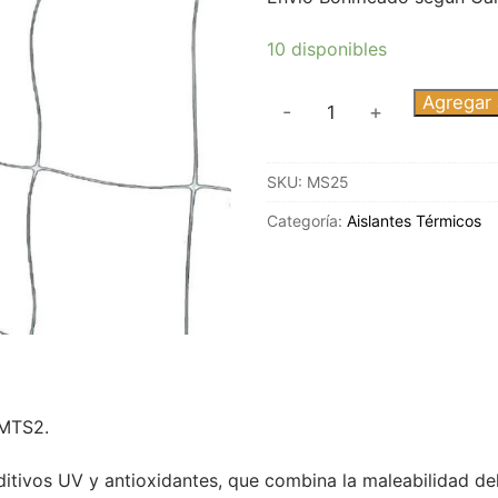
10 disponibles
MALLA
Agregar a
-
+
SOSTEN
50
SKU:
MS25
MTS2
cantidad
Categoría:
Aislantes Térmicos
MTS2.
ditivos UV y antioxidantes, que combina la maleabilidad del