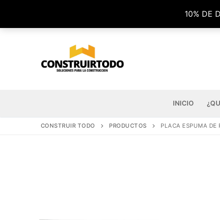
Ir
10% DE 
al
contenido
INICIO
¿QU
CONSTRUIR TODO
PRODUCTOS
PLACA ESPUMA DE 