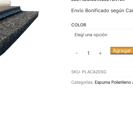
Envío Bonificado según Ca
COLOR
PLACA
Agregar a
-
+
ESPUMA
DE
SKU:
PLACA20SG
POLIETILENO
ALTA
Categorías:
Espuma Polietileno 
DENSIDAD
20
MM
1x2MTS
cantidad