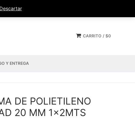
Descartar
CARRITO
/
$
0
GO Y ENTREGA
A DE POLIETILENO
DAD 20 MM 1x2MTS