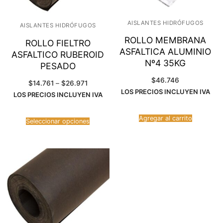
AISLANTES HIDRÓFUGOS
AISLANTES HIDRÓFUGOS
ROLLO MEMBRANA
ROLLO FIELTRO
ASFALTICA ALUMINIO
ASFALTICO RUBEROID
Nº4 35KG
PESADO
$
46.746
Rango
$
14.761
–
$
26.971
de
LOS PRECIOS INCLUYEN IVA
LOS PRECIOS INCLUYEN IVA
precios:
desde
$14.761
hasta
Agregar al carrito
$26.971
Seleccionar opciones