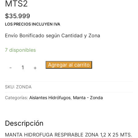
MTS2
$
35.999
LOS PRECIOS INCLUYEN IVA
Envío Bonificado según Cantidad y Zona
7 disponibles
ROLLO
Agregar al carrito
-
+
MANTA
HIDROFUGA
SKU:
ZONDA
30
MTS2
Categorías:
Aislantes Hidrófugos
,
Manta - Zonda
cantidad
Descripción
MANTA HIDROFUGA RESPIRABLE ZONA 1,2 X 25 MTS.