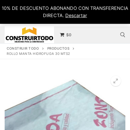
Ir
10% DE DESCUENTO ABONANDO CON TRANSFERENCIA
al
DIRECTA.
Descartar
contenido
$
0
CONSTRUIR TODO
PRODUCTOS
ROLLO MANTA HIDROFUGA 30 MTS2
Buscar por: