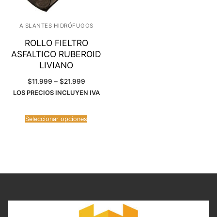
AISLANTES HIDRÓFUGOS
ROLLO FIELTRO
ASFALTICO RUBEROID
LIVIANO
Rango
$
11.999
–
$
21.999
de
LOS PRECIOS INCLUYEN IVA
precios:
desde
$11.999
hasta
$21.999
Seleccionar opciones